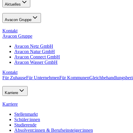
Aktuelles
Avacon Gruppe
Kontakt
Avacon Gruppe
Avacon Netz GmbH
Avacon Natur GmbH
Avacon Connect GmbH
Avacon Wasser GmbH
Kontakt
Für Zuhause
Für Unternehmen
Für Kommunen
Gleichbehandlungsberi
Karriere
Karriere
Stellenmarkt
Schüler:innen
Studierende
Absolvent:innen & Berufseinsteiger:innen