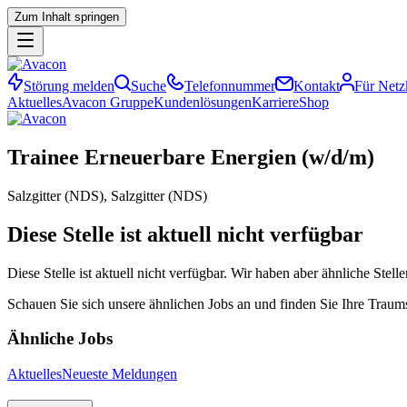
Zum Inhalt springen
Störung melden
Suche
Telefonnummer
Kontakt
Für Net
Aktuelles
Avacon Gruppe
Kundenlösungen
Karriere
Shop
Trainee
Erneuerbare
Energien
(w/​d/​m)
Salzgitter (NDS), Salzgitter (NDS)
Diese Stelle ist aktuell nicht verfügbar
Diese Stelle ist aktuell nicht verfügbar. Wir haben aber ähnliche Stel
Schauen Sie sich unsere ähnlichen Jobs an und finden Sie Ihre Traum
Ähnliche Jobs
Aktuelles
Neueste Meldungen